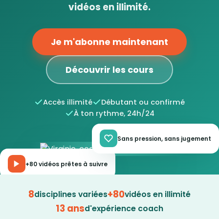
vidéos en illimité.
Je m'abonne maintenant
Découvrir les cours
Accès illimité
Débutant ou confirmé
À ton rythme, 24h/24
Sans pression, sans jugement
+80 vidéos prêtes à suivre
8
+80
disciplines variées
vidéos en illimité
13 ans
d'expérience coach