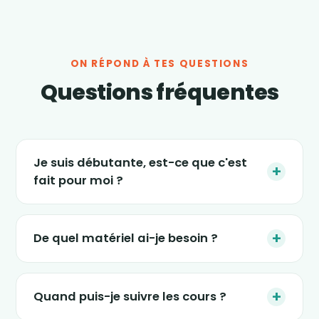
ON RÉPOND À TES QUESTIONS
Questions fréquentes
Je suis débutante, est-ce que c'est
+
fait pour moi ?
Absolument. Les séances s'adaptent à tous
les niveaux, et le nouveau programme « 4
+
De quel matériel ai-je besoin ?
semaines » est justement conçu pour
(re)démarrer en douceur, sans impact et sans
Le strict minimum : une tablette, un ordinateur
pression. Tu avances à ton rythme.
ou un smartphone, un petit espace dans ton
+
Quand puis-je suivre les cours ?
salon et une tenue confortable. Certaines