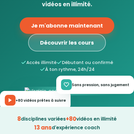
vidéos en illimité.
Je m'abonne maintenant
Découvrir les cours
Accès illimité
Débutant ou confirmé
À ton rythme, 24h/24
Sans pression, sans jugement
+80 vidéos prêtes à suivre
8
+80
disciplines variées
vidéos en illimité
13 ans
d'expérience coach