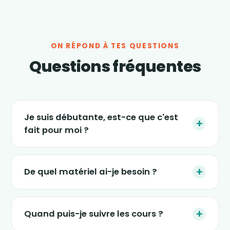
ON RÉPOND À TES QUESTIONS
Questions fréquentes
Je suis débutante, est-ce que c'est
+
fait pour moi ?
Absolument. Les séances s'adaptent à tous
les niveaux, et le nouveau programme « 4
+
De quel matériel ai-je besoin ?
semaines » est justement conçu pour
(re)démarrer en douceur, sans impact et sans
Le strict minimum : une tablette, un ordinateur
pression. Tu avances à ton rythme.
ou un smartphone, un petit espace dans ton
+
Quand puis-je suivre les cours ?
salon et une tenue confortable. Certaines