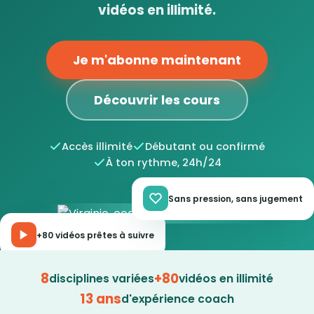
vidéos en illimité.
Je m'abonne maintenant
Découvrir les cours
Accès illimité
Débutant ou confirmé
À ton rythme, 24h/24
Sans pression, sans jugement
+80 vidéos prêtes à suivre
8
+80
disciplines variées
vidéos en illimité
13 ans
d'expérience coach