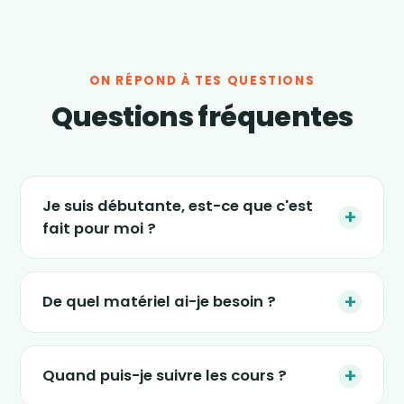
ON RÉPOND À TES QUESTIONS
Questions fréquentes
Je suis débutante, est-ce que c'est
+
fait pour moi ?
Absolument. Les séances s'adaptent à tous
les niveaux, et le nouveau programme « 4
+
De quel matériel ai-je besoin ?
semaines » est justement conçu pour
(re)démarrer en douceur, sans impact et sans
Le strict minimum : une tablette, un ordinateur
pression. Tu avances à ton rythme.
ou un smartphone, un petit espace dans ton
+
Quand puis-je suivre les cours ?
salon et une tenue confortable. Certaines