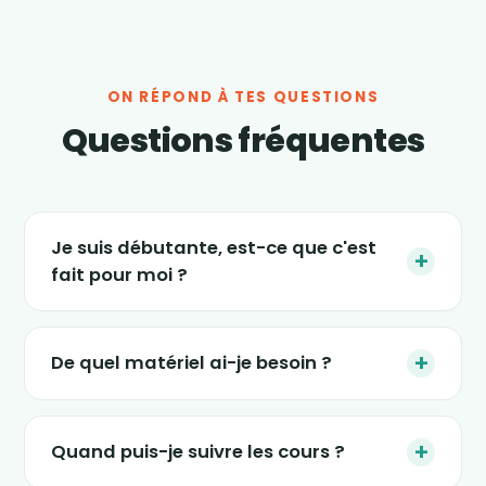
ON RÉPOND À TES QUESTIONS
Questions fréquentes
Je suis débutante, est-ce que c'est
+
fait pour moi ?
Absolument. Les séances s'adaptent à tous
les niveaux, et le nouveau programme « 4
+
De quel matériel ai-je besoin ?
semaines » est justement conçu pour
(re)démarrer en douceur, sans impact et sans
Le strict minimum : une tablette, un ordinateur
pression. Tu avances à ton rythme.
ou un smartphone, un petit espace dans ton
+
Quand puis-je suivre les cours ?
salon et une tenue confortable. Certaines