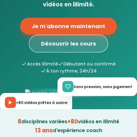
vidéos en illimité.
Je m'abonne maintenant
Découvrir les cours
Accès illimité
Débutant ou confirmé
À ton rythme, 24h/24
Sans pression, sans jugement
+80 vidéos prêtes à suivre
8
+80
disciplines variées
vidéos en illimité
13 ans
d'expérience coach