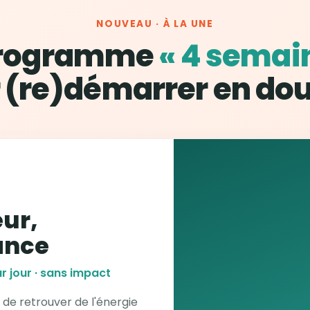
NOUVEAU · À LA UNE
programme
« 4 semai
 (re)démarrer en do
ur,
ance
r jour · sans impact
 de retrouver de l'énergie