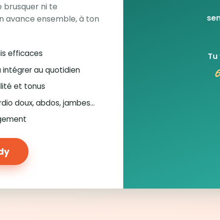
 brusquer ni te
sem
n avance ensemble, à ton
is efficaces
Tu
6
à intégrer au quotidien
lité et tonus
rdio doux, abdos, jambes…
ugement
ody