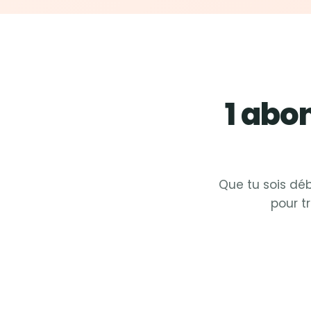
1 ab
Que tu sois déb
pour t
Fit &
Zumba
Fit
Fit &
Cardio
Fit