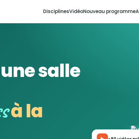
Disciplines
Vidéo
Nouveau programme
A
'une salle
ss
à la