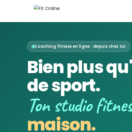
Coaching fitness en ligne · depuis chez toi
Bien plus qu
de sport.
Ton studio fitne
maison.