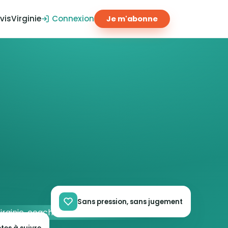
vis
Virginie
Connexion
Je m'abonne
Sans pression, sans jugement