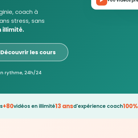
+80 vidéos prê
rginie, coach à
ans stress, sans
illimité.
Découvrir les cours
on rythme, 24h/24
+80
13 ans
100%
es
vidéos en illimité
d'expérience coach