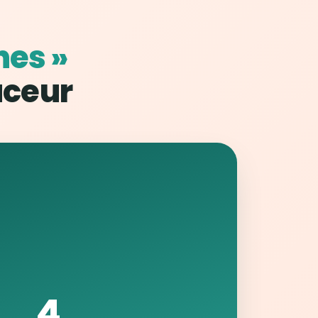
nes »
uceur
4