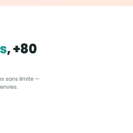
es
, +80
es sans limite —
envies.
Fit &
Yoga
Fit &
Pilates