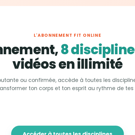
L'ABONNEMENT FIT ONLINE
onnement,
8 disciplin
vidéos en illimité
utante ou confirmée, accède à toutes les disciplin
ransformer ton corps et ton esprit au rythme de tes 
 &
Strong
Fit &
Sculpt
 &
Focus
Fit &
Fight
Accéder à toutes les disciplines