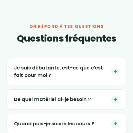
ON RÉPOND À TES QUESTIONS
Questions fréquentes
Je suis débutante, est-ce que c'est
+
fait pour moi ?
Absolument. Les séances s'adaptent à tous
les niveaux, et le nouveau programme « 4
+
De quel matériel ai-je besoin ?
semaines » est justement conçu pour
(re)démarrer en douceur, sans impact et sans
Le strict minimum : une tablette, un ordinateur
pression. Tu avances à ton rythme.
ou un smartphone, un petit espace dans ton
+
Quand puis-je suivre les cours ?
salon et une tenue confortable. Certaines