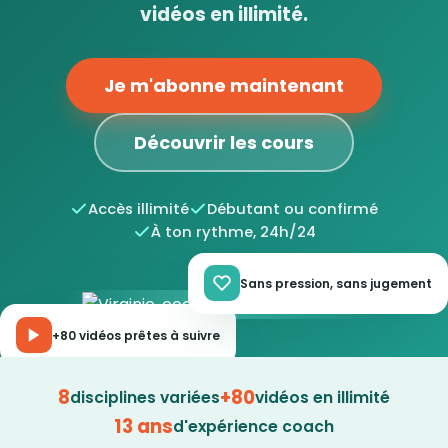
vidéos en illimité.
Je m'abonne maintenant
Découvrir les cours
Accès illimité
Débutant ou confirmé
À ton rythme, 24h/24
Sans pression, sans jugement
+80 vidéos prêtes à suivre
8
+80
disciplines variées
vidéos en illimité
13 ans
d'expérience coach