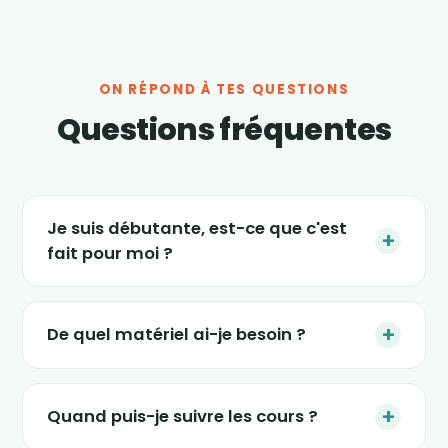
ON RÉPOND À TES QUESTIONS
Questions fréquentes
Je suis débutante, est-ce que c'est
+
fait pour moi ?
Absolument. Les séances s'adaptent à tous
les niveaux, et le nouveau programme « 4
+
De quel matériel ai-je besoin ?
semaines » est justement conçu pour
(re)démarrer en douceur, sans impact et sans
Le strict minimum : une tablette, un ordinateur
pression. Tu avances à ton rythme.
ou un smartphone, un petit espace dans ton
+
Quand puis-je suivre les cours ?
salon et une tenue confortable. Certaines