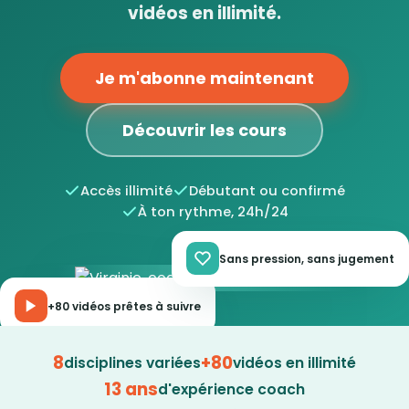
vidéos en illimité.
Je m'abonne maintenant
Découvrir les cours
Accès illimité
Débutant ou confirmé
À ton rythme, 24h/24
Sans pression, sans jugement
+80 vidéos prêtes à suivre
8
+80
disciplines variées
vidéos en illimité
13 ans
d'expérience coach