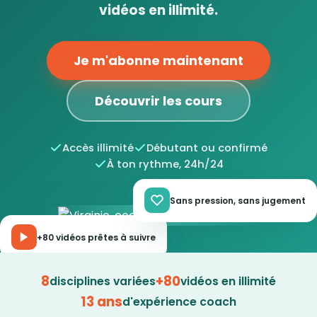
vidéos en illimité.
Je m'abonne maintenant
Découvrir les cours
Accès illimité
Débutant ou confirmé
À ton rythme, 24h/24
Sans pression, sans jugement
+80 vidéos prêtes à suivre
8
+80
disciplines variées
vidéos en illimité
13 ans
d'expérience coach