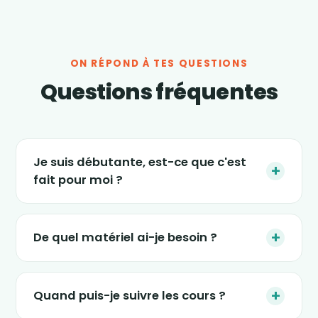
ON RÉPOND À TES QUESTIONS
Questions fréquentes
Je suis débutante, est-ce que c'est
+
fait pour moi ?
Absolument. Les séances s'adaptent à tous
les niveaux, et le nouveau programme « 4
+
De quel matériel ai-je besoin ?
semaines » est justement conçu pour
(re)démarrer en douceur, sans impact et sans
Le strict minimum : une tablette, un ordinateur
pression. Tu avances à ton rythme.
ou un smartphone, un petit espace dans ton
+
Quand puis-je suivre les cours ?
salon et une tenue confortable. Certaines