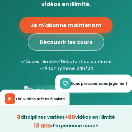
vidéos en illimité.
Je m'abonne maintenant
Découvrir les cours
Accès illimité
Débutant ou confirmé
À ton rythme, 24h/24
Sans pression, sans jugement
+80 vidéos prêtes à suivre
8
+80
disciplines variées
vidéos en illimité
13 ans
d'expérience coach