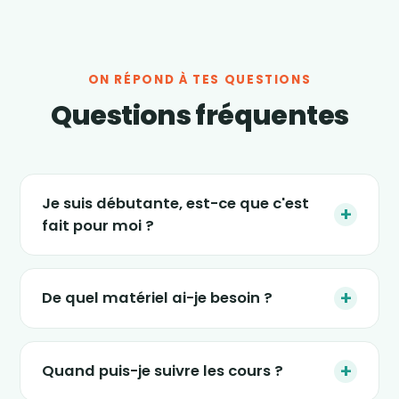
ON RÉPOND À TES QUESTIONS
Questions fréquentes
Je suis débutante, est-ce que c'est
+
fait pour moi ?
Absolument. Les séances s'adaptent à tous
les niveaux, et le nouveau programme « 4
+
De quel matériel ai-je besoin ?
semaines » est justement conçu pour
(re)démarrer en douceur, sans impact et sans
Le strict minimum : une tablette, un ordinateur
pression. Tu avances à ton rythme.
ou un smartphone, un petit espace dans ton
+
Quand puis-je suivre les cours ?
salon et une tenue confortable. Certaines