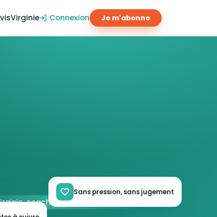
vis
Virginie
Connexion
Je m'abonne
Sans pression, sans jugement