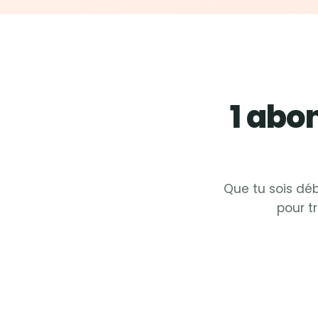
1 ab
Que tu sois déb
pour t
Fit &
Zumba
Fit
Fit &
Cardio
Fit