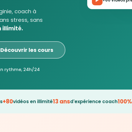
+80 vidéos prê
rginie, coach à
ans stress, sans
illimité.
Découvrir les cours
on rythme, 24h/24
+80
13 ans
100%
es
vidéos en illimité
d'expérience coach