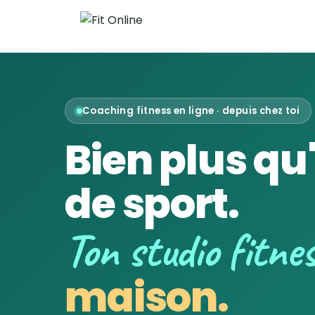
Coaching fitness en ligne · depuis chez toi
Bien plus qu
de sport.
Ton studio fitne
maison.