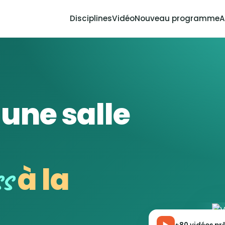
Disciplines
Vidéo
Nouveau programme
A
'une salle
ss
à la