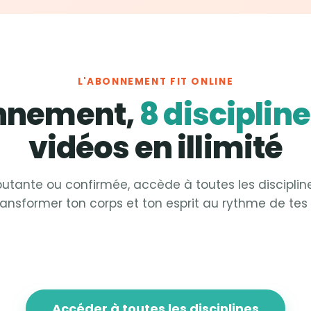
L'ABONNEMENT FIT ONLINE
onnement,
8 disciplin
vidéos en illimité
utante ou confirmée, accède à toutes les disciplin
ransformer ton corps et ton esprit au rythme de tes 
 &
Strong
Fit &
Sculpt
 &
Focus
Fit &
Fight
Accéder à toutes les disciplines