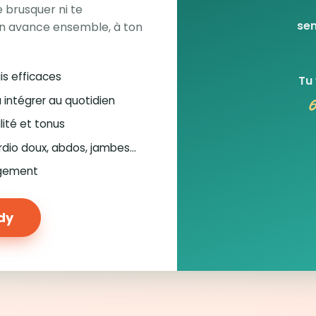
 brusquer ni te
sem
n avance ensemble, à ton
is efficaces
Tu
6
à intégrer au quotidien
lité et tonus
rdio doux, abdos, jambes…
ugement
ody