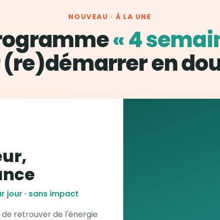
NOUVEAU · À LA UNE
programme
« 4 semai
 (re)démarrer en do
ur,
ance
r jour · sans impact
 de retrouver de l'énergie