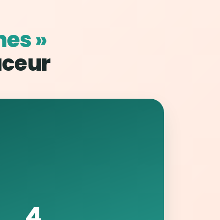
nes »
uceur
4