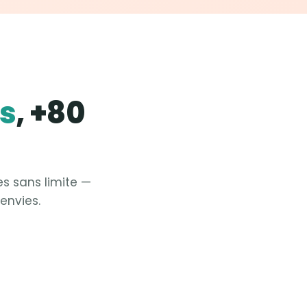
es
, +80
es sans limite —
envies.
Fit &
Yoga
Fit &
Pilates