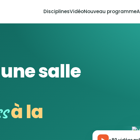
Disciplines
Vidéo
Nouveau programme
A
'une salle
ss
à la