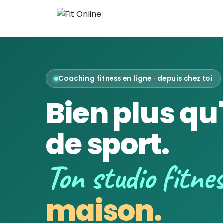
Coaching fitness en ligne · depuis chez toi
Bien plus qu
de sport.
Ton studio fitne
maison.