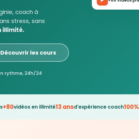
+80 vidéos prê
rginie, coach à
ans stress, sans
illimité.
Découvrir les cours
on rythme, 24h/24
+80
13 ans
100%
es
vidéos en illimité
d'expérience coach