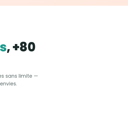
es
, +80
es sans limite —
envies.
Fit &
Yoga
Fit &
Pilates