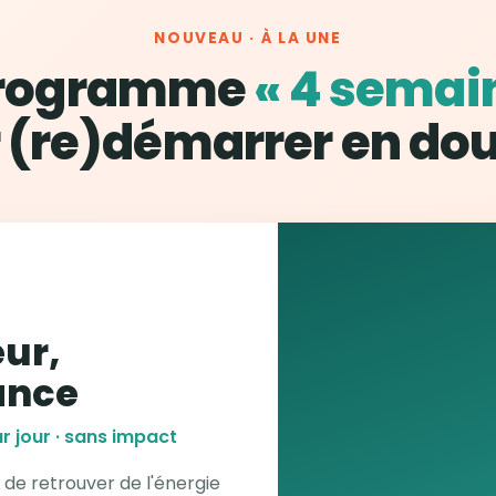
NOUVEAU · À LA UNE
programme
« 4 semai
 (re)démarrer en do
ur,
ance
r jour · sans impact
 de retrouver de l'énergie