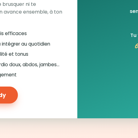
 brusquer ni te
sem
n avance ensemble, à ton
is efficaces
Tu
6
à intégrer au quotidien
lité et tonus
rdio doux, abdos, jambes…
ugement
ody