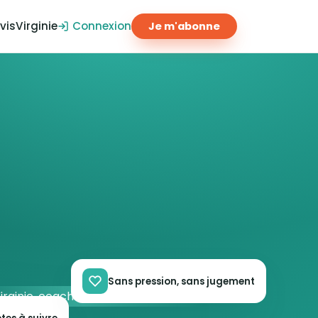
vis
Virginie
Connexion
Je m'abonne
Sans pression, sans jugement