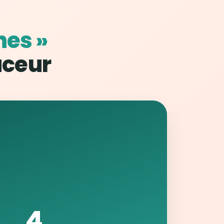
nes »
uceur
4