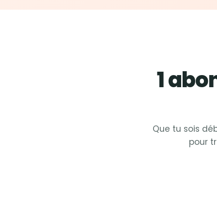
1 ab
Que tu sois déb
pour t
Fit &
Zumba
Fit
Fit &
Cardio
Fit