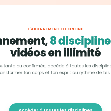
L'ABONNEMENT FIT ONLINE
onnement,
8 disciplin
vidéos en illimité
utante ou confirmée, accède à toutes les disciplin
ransformer ton corps et ton esprit au rythme de tes 
 &
Strong
Fit &
Sculpt
 &
Focus
Fit &
Fight
Accéder à toutes les disciplines