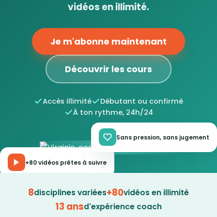
vidéos en illimité.
Je m'abonne maintenant
Découvrir les cours
Accès illimité
Débutant ou confirmé
À ton rythme, 24h/24
Sans pression, sans jugement
+80 vidéos prêtes à suivre
8
+80
disciplines variées
vidéos en illimité
13 ans
d'expérience coach