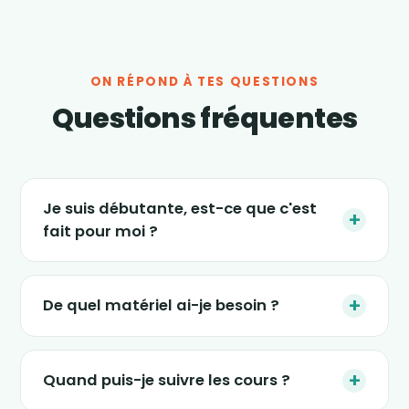
ON RÉPOND À TES QUESTIONS
Questions fréquentes
Je suis débutante, est-ce que c'est
+
fait pour moi ?
Absolument. Les séances s'adaptent à tous
les niveaux, et le nouveau programme « 4
+
De quel matériel ai-je besoin ?
semaines » est justement conçu pour
(re)démarrer en douceur, sans impact et sans
Le strict minimum : une tablette, un ordinateur
pression. Tu avances à ton rythme.
ou un smartphone, un petit espace dans ton
+
Quand puis-je suivre les cours ?
salon et une tenue confortable. Certaines