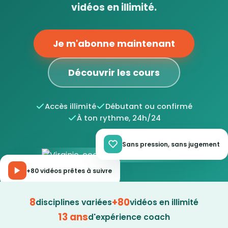
vidéos en illimité.
Je m'abonne maintenant
Découvrir les cours
Accès illimité
Débutant ou confirmé
À ton rythme, 24h/24
Sans pression, sans jugement
+80 vidéos prêtes à suivre
8
+80
disciplines variées
vidéos en illimité
13 ans
d'expérience coach