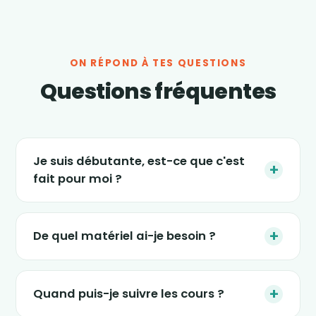
ON RÉPOND À TES QUESTIONS
Questions fréquentes
Je suis débutante, est-ce que c'est
+
fait pour moi ?
Absolument. Les séances s'adaptent à tous
les niveaux, et le nouveau programme « 4
+
De quel matériel ai-je besoin ?
semaines » est justement conçu pour
(re)démarrer en douceur, sans impact et sans
Le strict minimum : une tablette, un ordinateur
pression. Tu avances à ton rythme.
ou un smartphone, un petit espace dans ton
+
Quand puis-je suivre les cours ?
salon et une tenue confortable. Certaines