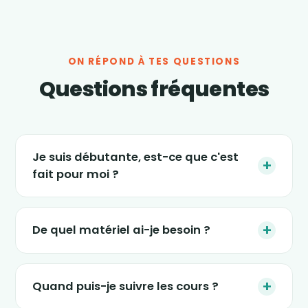
ON RÉPOND À TES QUESTIONS
Questions fréquentes
Je suis débutante, est-ce que c'est
+
fait pour moi ?
Absolument. Les séances s'adaptent à tous
les niveaux, et le nouveau programme « 4
+
De quel matériel ai-je besoin ?
semaines » est justement conçu pour
(re)démarrer en douceur, sans impact et sans
Le strict minimum : une tablette, un ordinateur
pression. Tu avances à ton rythme.
ou un smartphone, un petit espace dans ton
+
Quand puis-je suivre les cours ?
salon et une tenue confortable. Certaines