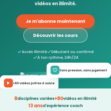
vidéos en illimité.
Je m'abonne maintenant
Découvrir les cours
Accès illimité
Débutant ou confirmé
À ton rythme, 24h/24
Sans pression, sans jugement
+80 vidéos prêtes à suivre
8
+80
disciplines variées
vidéos en illimité
13 ans
d'expérience coach