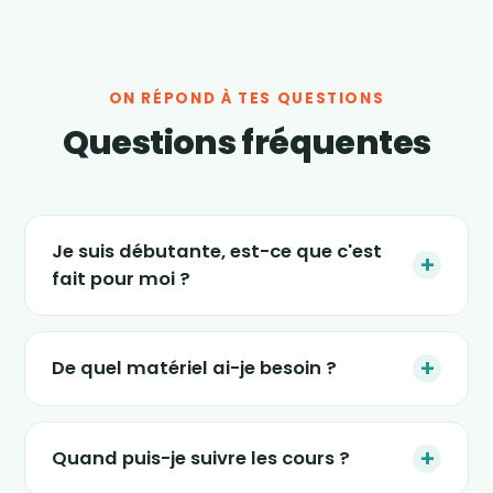
ON RÉPOND À TES QUESTIONS
Questions fréquentes
Je suis débutante, est-ce que c'est
+
fait pour moi ?
Absolument. Les séances s'adaptent à tous
les niveaux, et le nouveau programme « 4
+
De quel matériel ai-je besoin ?
semaines » est justement conçu pour
(re)démarrer en douceur, sans impact et sans
Le strict minimum : une tablette, un ordinateur
pression. Tu avances à ton rythme.
ou un smartphone, un petit espace dans ton
+
Quand puis-je suivre les cours ?
salon et une tenue confortable. Certaines