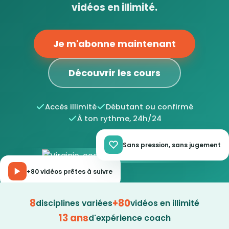
vidéos en illimité.
Je m'abonne maintenant
Découvrir les cours
Accès illimité
Débutant ou confirmé
À ton rythme, 24h/24
Sans pression, sans jugement
+80 vidéos prêtes à suivre
8
+80
disciplines variées
vidéos en illimité
13 ans
d'expérience coach