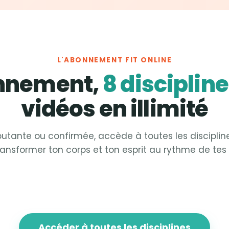
L'ABONNEMENT FIT ONLINE
onnement,
8 disciplin
vidéos en illimité
utante ou confirmée, accède à toutes les disciplin
ransformer ton corps et ton esprit au rythme de tes 
 &
Strong
Fit &
Sculpt
 &
Focus
Fit &
Fight
Accéder à toutes les disciplines