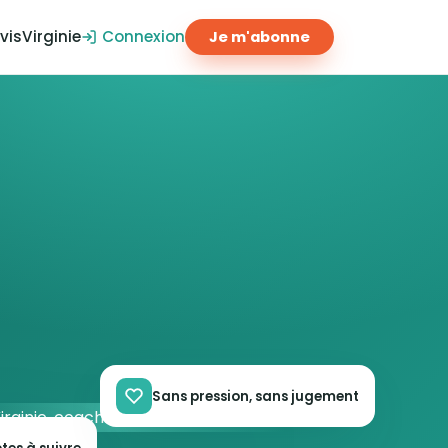
vis
Virginie
Connexion
Je m'abonne
Sans pression, sans jugement