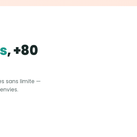
es
, +80
es sans limite —
envies.
Fit &
Yoga
Fit &
Pilates