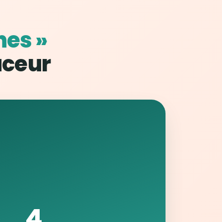
nes »
uceur
4