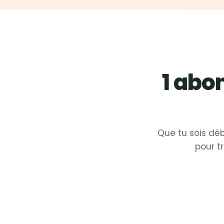
1 ab
Que tu sois déb
pour t
Fit &
Zumba
Fit
Fit &
Cardio
Fit