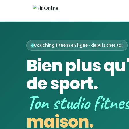
Coaching fitness en ligne · depuis chez toi
Bien plus qu
de sport.
Ton studio fitne
maison.