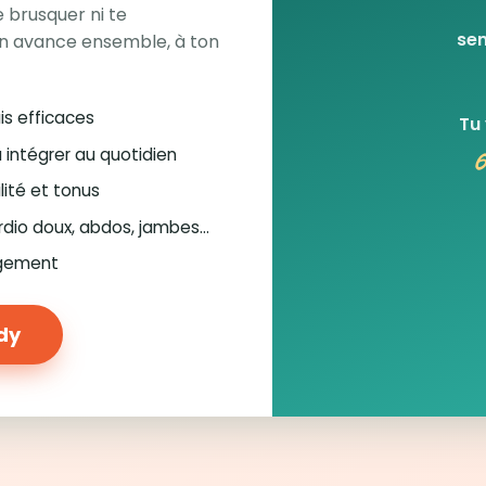
 brusquer ni te
sem
n avance ensemble, à ton
is efficaces
Tu
6
à intégrer au quotidien
lité et tonus
rdio doux, abdos, jambes…
ugement
ody