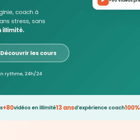
+80 vidéos prê
rginie, coach à
ans stress, sans
illimité.
Découvrir les cours
on rythme, 24h/24
+80
13 ans
100%
es
vidéos en illimité
d'expérience coach