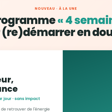
NOUVEAU · À LA UNE
programme
« 4 semai
 (re)démarrer en do
ur,
ance
r jour · sans impact
 de retrouver de l'énergie