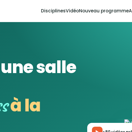
Disciplines
Vidéo
Nouveau programme
A
'une salle
ss
à la