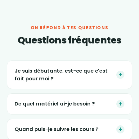
ON RÉPOND À TES QUESTIONS
Questions fréquentes
Je suis débutante, est-ce que c'est
+
fait pour moi ?
Absolument. Les séances s'adaptent à tous
les niveaux, et le nouveau programme « 4
+
De quel matériel ai-je besoin ?
semaines » est justement conçu pour
(re)démarrer en douceur, sans impact et sans
Le strict minimum : une tablette, un ordinateur
pression. Tu avances à ton rythme.
ou un smartphone, un petit espace dans ton
+
Quand puis-je suivre les cours ?
salon et une tenue confortable. Certaines