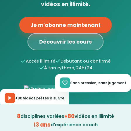
vidéos en illimité.
Je m'abonne maintenant
Découvrir les cours
Accès illimité
Débutant ou confirmé
À ton rythme, 24h/24
Sans pression, sans jugement
+80 vidéos prêtes à suivre
8
+80
disciplines variées
vidéos en illimité
13 ans
d'expérience coach