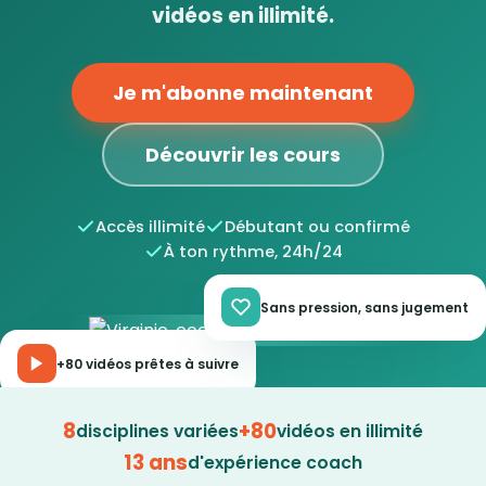
vidéos en illimité.
Je m'abonne maintenant
Découvrir les cours
Accès illimité
Débutant ou confirmé
À ton rythme, 24h/24
Sans pression, sans jugement
+80 vidéos prêtes à suivre
8
+80
disciplines variées
vidéos en illimité
13 ans
d'expérience coach