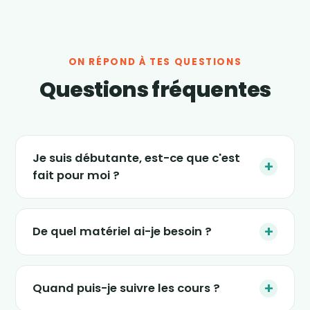
ON RÉPOND À TES QUESTIONS
Questions fréquentes
Je suis débutante, est-ce que c'est
+
fait pour moi ?
Absolument. Les séances s'adaptent à tous
les niveaux, et le nouveau programme « 4
+
De quel matériel ai-je besoin ?
semaines » est justement conçu pour
(re)démarrer en douceur, sans impact et sans
Le strict minimum : une tablette, un ordinateur
pression. Tu avances à ton rythme.
ou un smartphone, un petit espace dans ton
+
Quand puis-je suivre les cours ?
salon et une tenue confortable. Certaines