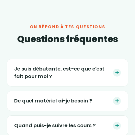
ON RÉPOND À TES QUESTIONS
Questions fréquentes
Je suis débutante, est-ce que c'est
+
fait pour moi ?
Absolument. Les séances s'adaptent à tous
les niveaux, et le nouveau programme « 4
+
De quel matériel ai-je besoin ?
semaines » est justement conçu pour
(re)démarrer en douceur, sans impact et sans
Le strict minimum : une tablette, un ordinateur
pression. Tu avances à ton rythme.
ou un smartphone, un petit espace dans ton
+
Quand puis-je suivre les cours ?
salon et une tenue confortable. Certaines