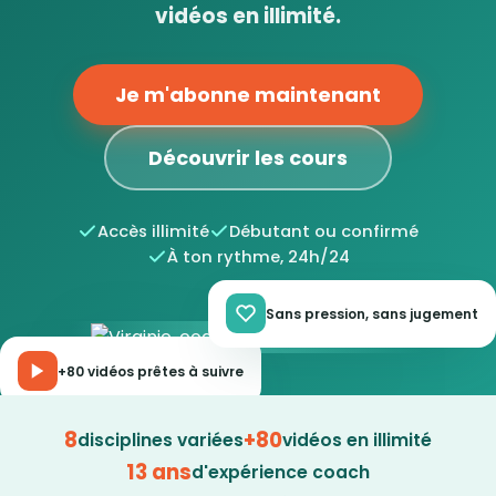
vidéos en illimité.
Je m'abonne maintenant
Découvrir les cours
Accès illimité
Débutant ou confirmé
À ton rythme, 24h/24
Sans pression, sans jugement
+80 vidéos prêtes à suivre
8
+80
disciplines variées
vidéos en illimité
13 ans
d'expérience coach