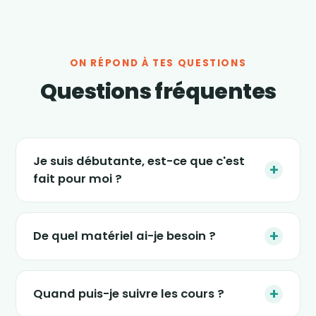
ON RÉPOND À TES QUESTIONS
Questions fréquentes
Je suis débutante, est-ce que c'est
+
fait pour moi ?
Absolument. Les séances s'adaptent à tous
les niveaux, et le nouveau programme « 4
+
De quel matériel ai-je besoin ?
semaines » est justement conçu pour
(re)démarrer en douceur, sans impact et sans
Le strict minimum : une tablette, un ordinateur
pression. Tu avances à ton rythme.
ou un smartphone, un petit espace dans ton
+
Quand puis-je suivre les cours ?
salon et une tenue confortable. Certaines