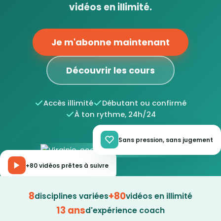
vidéos en illimité.
Je m'abonne maintenant
Découvrir les cours
Accès illimité
Débutant ou confirmé
À ton rythme, 24h/24
Sans pression, sans jugement
+80 vidéos prêtes à suivre
8
+80
disciplines variées
vidéos en illimité
13 ans
d'expérience coach