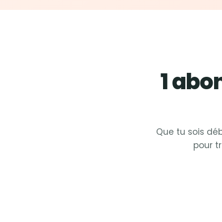
1 ab
Que tu sois déb
pour t
Fit &
Zumba
Fit
Fit &
Cardio
Fit