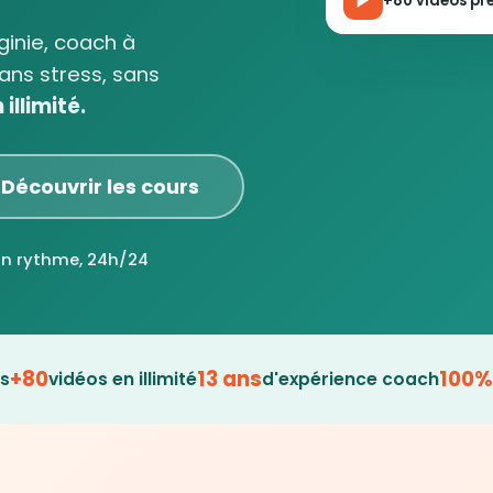
+80 vidéos prê
rginie, coach à
ans stress, sans
illimité.
Découvrir les cours
on rythme, 24h/24
+80
13 ans
100%
es
vidéos en illimité
d'expérience coach