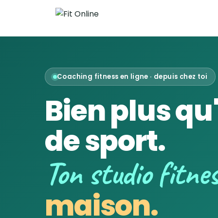
Coaching fitness en ligne · depuis chez toi
Bien plus qu
de sport.
Ton studio fitne
maison.