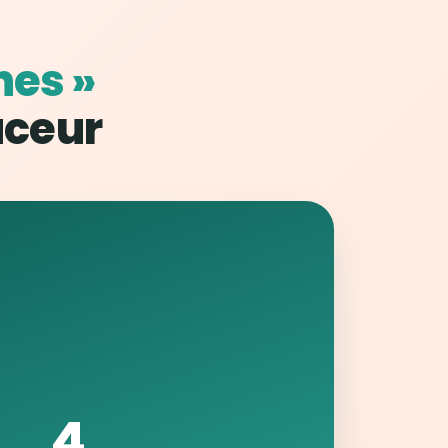
nes »
uceur
4