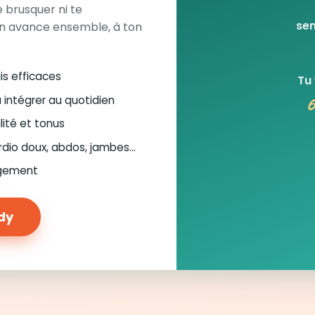
 brusquer ni te
sem
n avance ensemble, à ton
is efficaces
Tu
6
à intégrer au quotidien
lité et tonus
rdio doux, abdos, jambes…
ugement
ody