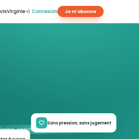
vis
Virginie
Connexion
Je m'abonne
Sans pression, sans jugement