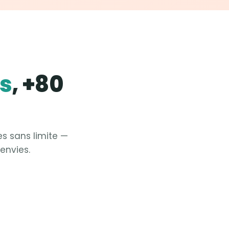
es
, +80
es sans limite —
envies.
Fit &
Yoga
Fit &
Pilates