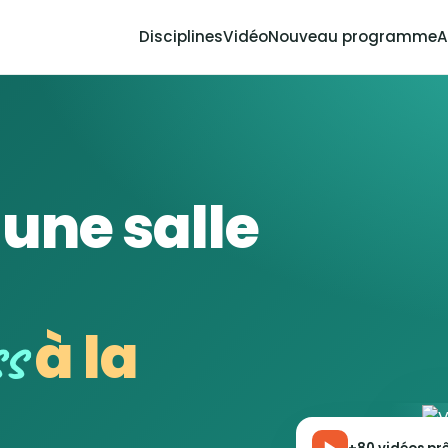
Disciplines
Vidéo
Nouveau programme
A
'une salle
ss
à la