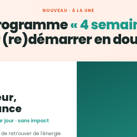
NOUVEAU · À LA UNE
programme
« 4 semai
 (re)démarrer en do
ur,
ance
r jour · sans impact
 de retrouver de l'énergie