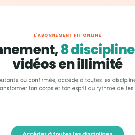
L'ABONNEMENT FIT ONLINE
onnement,
8 disciplin
vidéos en illimité
utante ou confirmée, accède à toutes les disciplin
ransformer ton corps et ton esprit au rythme de tes 
 &
Strong
Fit &
Sculpt
 &
Focus
Fit &
Fight
Accéder à toutes les disciplines